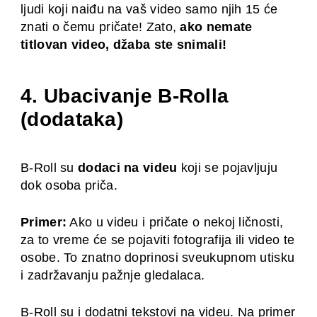
ljudi koji naiđu na vaš video samo njih 15 će
znati o čemu pričate! Zato,
ako nemate
titlovan video, džaba ste snimali!
4. Ubacivanje B-Rolla
(dodataka)
B-Roll su
dodaci na videu
koji se pojavljuju
dok osoba priča.
Primer:
Ako u videu i pričate o nekoj ličnosti,
za to vreme će se pojaviti fotografija ili video te
osobe. To znatno doprinosi sveukupnom utisku
i zadržavanju pažnje gledalaca.
B-Roll su i dodatni tekstovi na videu. Na primer