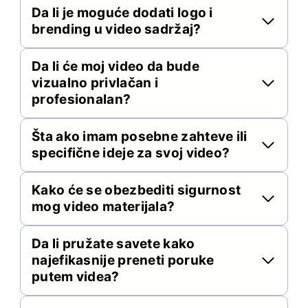
Da li je moguće dodati logo i
brending u video sadržaj?
Da li će moj video da bude
vizualno privlačan i
profesionalan?
Šta ako imam posebne zahteve ili
specifične ideje za svoj video?
Kako će se obezbediti sigurnost
mog video materijala?
Da li pružate savete kako
najefikasnije preneti poruke
putem videa?