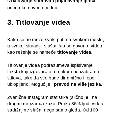
Izbacivanje šumova i pojačavanje glasa
onoga ko govori u videu.
3. Titlovanje videa
Kako se ne može svaki put, na svakom mestu,
u svakoj situaciji, slušati šta se govori u videu,
kao rešenje se nameće
titlovanje videa
.
Titlovanje videa podrazumeva ispisivanje
teksta koji izgovarate, u nekom od izabranih
stilova, tako da sve bude dinamično i lepo
uklopljeno. Moguć je i
prevod na više jezika
.
Zvanična Instagram statistika (slično je i na
drugim mrežama) kaže: Preko 85% ljudi video
sadržaj ne sluša, nego samo gleda. Od 100