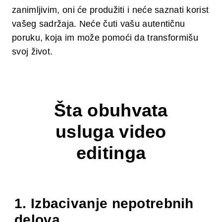
zanimljivim, oni će produžiti i neće saznati korist
vašeg sadržaja. Neće čuti vašu autentičnu
poruku, koja im može pomoći da transformišu
svoj život.
Šta obuhvata
usluga video
editinga
1. Izbacivanje nepotrebnih
delova