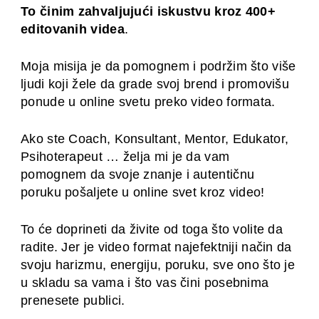
To činim zahvaljujući iskustvu kroz 400+
editovanih videa
.
Moja misija je da pomognem i podržim što više
ljudi koji žele da grade svoj brend i promovišu
ponude u online svetu preko video formata.
Ako ste Coach, Konsultant, Mentor, Edukator,
Psihoterapeut … želja mi je da vam
pomognem da svoje znanje i autentičnu
poruku pošaljete u online svet kroz video!
To će doprineti da živite od toga što volite da
radite. Jer je video format najefektniji način da
svoju harizmu, energiju, poruku, sve ono što je
u skladu sa vama i što vas čini posebnima
prenesete publici.