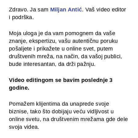
Zdravo. Ja sam
Miljan Antić
. Vaš video editor
i podrška.
Moja uloga je da vam pomognem da vaše
znanje, ekspertizu, vašu autentičnu poruku
pošaljete i prikažete u online svet, putem
društvenih mreža, na način, da vašoj publici,
bude interesantan, da drži pažnju.
Video editingom se bavim poslednje 3
godine.
Pomažem klijentima da unaprede svoje
biznise, tako što dobijaju veću vidljivost u
online svetu, na društvenim mrežama gde dele
svoja videa.