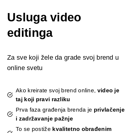
Skip
to
Usluga video
content
editinga
Za sve koji žele da grade svoj brend u
online svetu
Ako kreirate svoj brend online,
video je
taj koji pravi razliku
Prva faza građenja brenda je
privlačenje
i zadržavanje pažnje
To se postiže
kvalitetno obrađenim