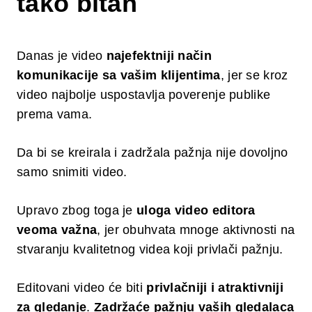
tako bitan
Danas je video
najefektniji način
komunikacije sa vašim klijentima
, jer se kroz
video najbolje uspostavlja poverenje publike
prema vama.
Da bi se kreirala i zadržala pažnja nije dovoljno
samo snimiti video.
Upravo zbog toga je
uloga video editora
veoma važna
, jer obuhvata mnoge aktivnosti na
stvaranju kvalitetnog videa koji privlači pažnju.
Editovani video će biti
privlačniji i atraktivniji
za gledanje
.
Zadržaće pažnju vaših gledalaca