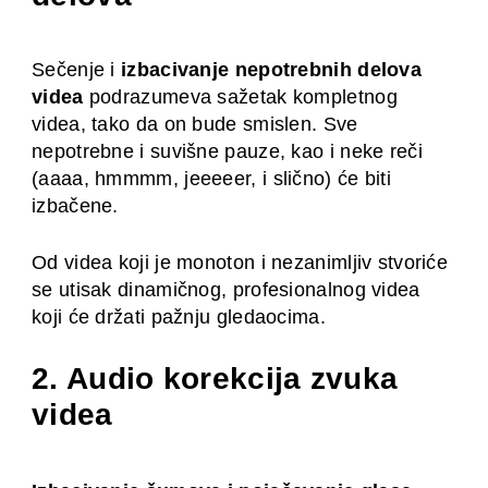
Sečenje i
izbacivanje nepotrebnih delova
videa
podrazumeva sažetak kompletnog
videa, tako da on bude smislen. Sve
nepotrebne i suvišne pauze, kao i neke reči
(aaaa, hmmmm, jeeeeer, i slično) će biti
izbačene.
Od videa koji je monoton i nezanimljiv stvoriće
se utisak dinamičnog, profesionalnog videa
koji će držati pažnju gledaocima.
2. Audio korekcija zvuka
videa