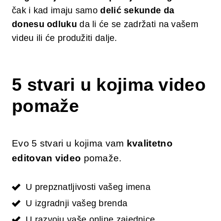
čak i kad imaju samo
delić sekunde da
donesu odluku
da li će se zadržati na vašem
videu ili će produžiti dalje.
5 stvari u kojima video
pomaže
Evo 5 stvari u kojima vam
kvalitetno
editovan video
pomaže.
U prepznatljivosti vašeg imena
U izgradnji vašeg brenda
U razvoju vaše online zajednice