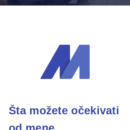
Šta možete očekivati
od mene