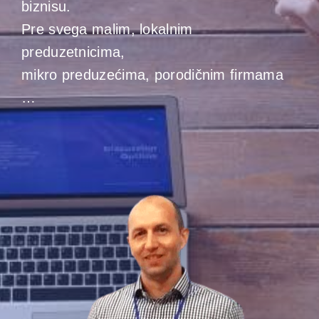
biznisu.
Pre svega malim, lokalnim
preduzetnicima,
mikro preduzećima, porodičnim firmama
…