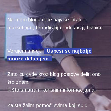
Na mom blogu ćete najviše čitati o:
marketingu, brendiranju, edukaciji, biznisu
…
Verujem u ideju
–
Uspesi se najbolje
množe deljenjem
–
Zato ću ovde kroz blog postove deliti ono
što znam,
ili što smatram korisnim informacijama.
Zaista želim pomoći svima koji su u