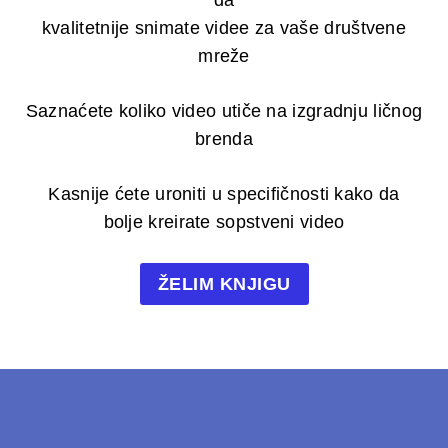
da
kvalitetnije snimate videe za vaše društvene
mreže
Saznaćete koliko video utiče na izgradnju ličnog
brenda
Kasnije ćete uroniti u specifičnosti kako da
bolje kreirate sopstveni video
ŽELIM KNJIGU