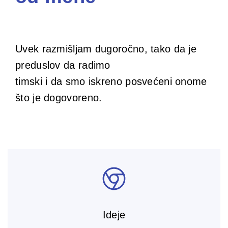
Uvek razmišljam dugoročno, tako da je
preduslov da radimo
timski i da smo iskreno posvećeni onome
što je dogovoreno.
Ideje