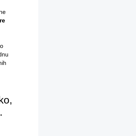
vne
re
 o
ednu
nih
ko,
.