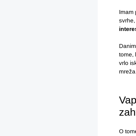
Imam p
svrhe
inter
Danim
tome, 
vrlo i
mreža
Vap
zah
O tom