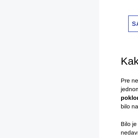
S
Kak
Pre ne
jednom
poklo
bilo na
Bilo j
nedavn