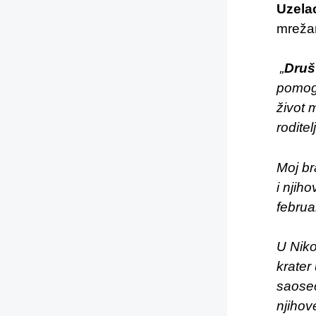
Uzela
mrežam
„
Druš
pomogl
život 
roditel
Moj br
i njih
februa
U Niko
krater
saoseć
njihov