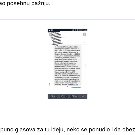
ao posebnu pažnju.
e puno glasova za tu ideju, neko se ponudio i da obe