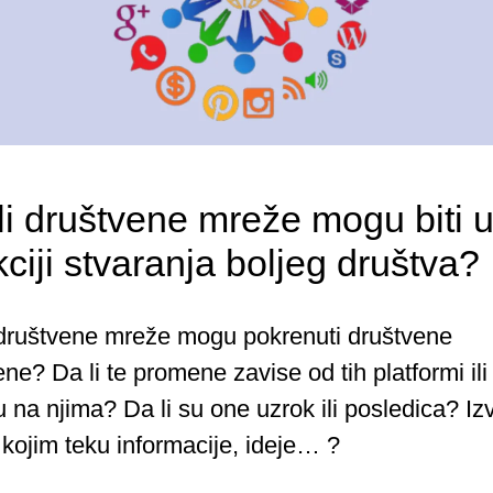
li društvene mreže mogu biti 
kciji stvaranja boljeg društva?
 društvene mreže mogu pokrenuti društvene
e? Da li te promene zavise od tih platformi ili 
u na njima? Da li su one uzrok ili posledica? Izvo
 kojim teku informacije, ideje… ?