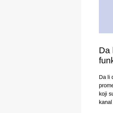
Da 
fun
Da li
promen
koji s
kanal