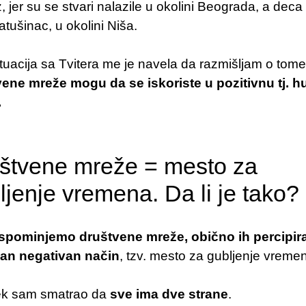
, jer su se stvari nalazile u okolini Beograda, a deca
atušinac, u okolini Niša.
tuacija sa Tvitera me je navela da razmišljam o tom
vene mreže mogu da se iskoriste u pozitivnu tj. 
.
štvene mreže = mesto za
ljenje vremena. Da li je tako?
spominjemo društvene mreže, obično ih percipi
dan negativan način
, tzv. mesto za gubljenje vreme
k sam smatrao da
sve ima dve strane
.