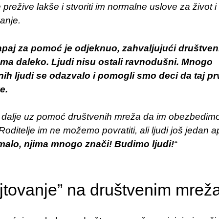
 prežive lakše i stvoriti im normalne uslove za život i
anje.
apaj za pomoć je odjeknuo, zahvaljujući društve
ma daleko. Ljudi nisu ostali ravnodušni. Mnogo
h ljudi se odazvalo i pomogli smo deci da taj pr
e.
dalje uz pomoć društvenih mreža da im obezbedimo
 Roditelje im ne možemo povratiti, ali ljudi još jedan a
malo, njima mnogo znači! Budimo ljudi!
“
jtovanje” na društvenim mre