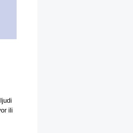
u
ljudi
r ili