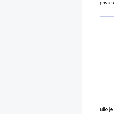
privuk
Bilo j