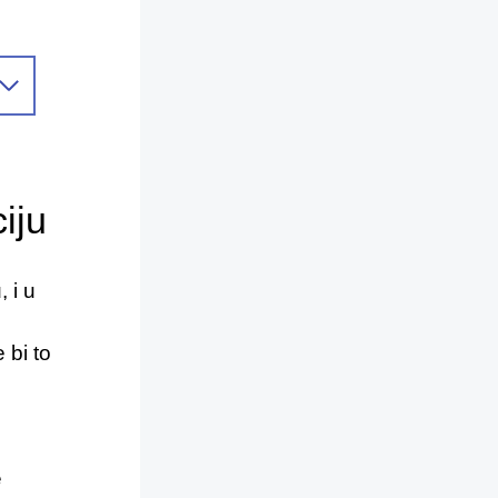
iju
 i u
 bi to
e
e