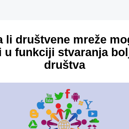
 li društvene mreže m
i u funkciji stvaranja bo
društva