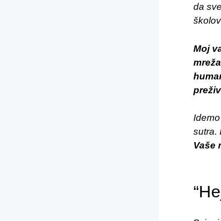
da sve
školov
Moj v
mreža
humani
preživ
Idemo 
sutra.
Vaše 
“He