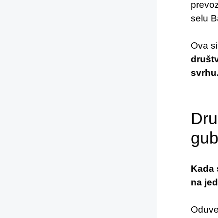
prevoz
selu B
Ova si
društ
svrhu
Dru
gub
Kada 
na je
Oduve