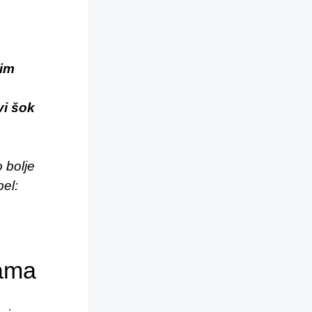
nim
vi šok
 bolje
pel:
žama