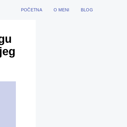
POČETNA
O MENI
BLOG
ogu
ljeg