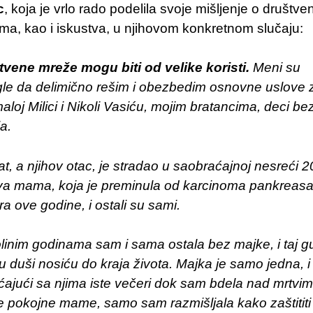
c
, koja je vrlo rado podelila svoje mišljenje o društve
a, kao i iskustva, u njihovom konkretnom slučaju:
tvene mreže mogu biti od velike koristi.
Meni su
e da delimično rešim i obezbedim osnovne uslove 
maloj Milici i Nikoli Vasiću, mojim bratancima, deci be
ja.
at, a njihov otac, je stradao u saobraćajnoj nesreći 2
ova mama, koja je preminula od karcinoma pankreasa
ra ove godine, i ostali su sami.
linim godinama sam i sama ostala bez majke, i taj gu
 u duši nosiću do kraja života. Majka je samo jedna, i
ajući sa njima iste večeri dok sam bdela nad mrtvim
e pokojne mame, samo sam razmišljala kako zaštititi