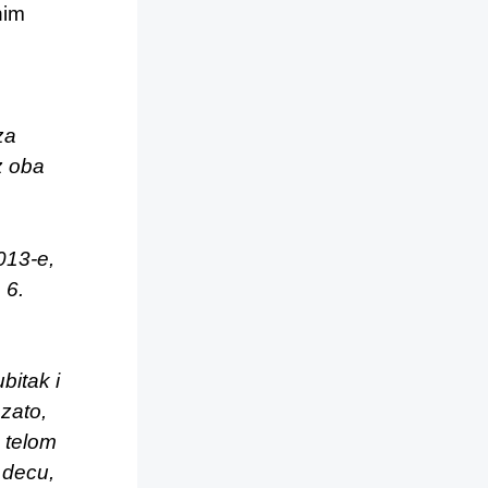
nim
za
z oba
013-e,
 6.
bitak i
 zato,
 telom
 decu,