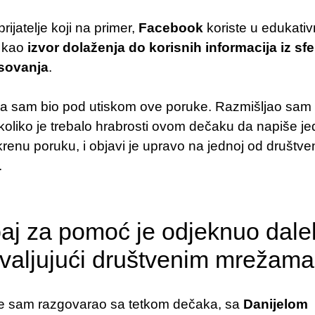
rijatelje koji na primer,
Facebook
koriste u edukati
, kao
izvor dolaženja do korisnih informacija iz sfe
esovanja
.
a sam bio pod utiskom ove poruke. Razmišljao sam
koliko je trebalo hrabrosti ovom dečaku da napiše j
skrenu poruku, i objavi je upravo na jednoj od društve
.
aj za pomoć je odjeknuo dale
valjujući društvenim mrežama
e sam razgovarao sa tetkom dečaka, sa
Danijelom