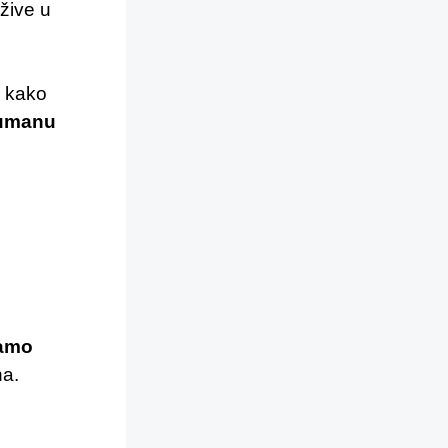
 žive u
e kako
humanu
ramo
na.