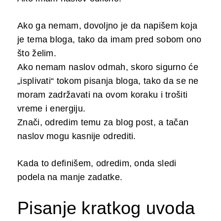
Ako ga nemam, dovoljno je da napišem koja
je tema bloga, tako da imam pred sobom ono
što želim.
Ako nemam naslov odmah, skoro sigurno će
„isplivati“ tokom pisanja bloga, tako da se ne
moram zadržavati na ovom koraku i trošiti
vreme i energiju.
Znači, odredim temu za blog post, a tačan
naslov mogu kasnije odrediti.
Kada to definišem, odredim, onda sledi
podela na manje zadatke.
Pisanje kratkog uvoda