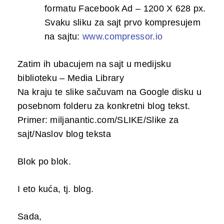
formatu Facebook Ad – 1200 X 628 px.
Svaku sliku za sajt prvo kompresujem
na sajtu:
www.compressor.io
Zatim ih ubacujem na sajt u medijsku
biblioteku – Media Library
Na kraju te slike sačuvam na Google disku u
posebnom folderu za konkretni blog tekst.
Primer: miljanantic.com/SLIKE/Slike za
sajt/Naslov blog teksta
Blok po blok.
I eto kuća, tj. blog.
Sada,