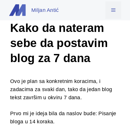
Skip
Miljan Antić
Menu
to
content
Kako da nateram
sebe da postavim
blog za 7 dana
Ovo je plan sa konkretnim koracima, i
zadacima za svaki dan, tako da jedan blog
tekst završim u okviru 7 dana.
Prvo mi je ideja bila da naslov bude: Pisanje
bloga u 14 koraka.