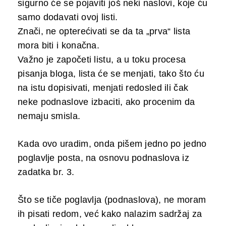
sigurno će se pojaviti još neki naslovi, koje ću
samo dodavati ovoj listi.
Znači, ne opterećivati se da ta „prva“ lista
mora biti i konačna.
Važno je započeti listu, a u toku procesa
pisanja bloga, lista će se menjati, tako što ću
na istu dopisivati, menjati redosled ili čak
neke podnaslove izbaciti, ako procenim da
nemaju smisla.
Kada ovo uradim, onda pišem jedno po jedno
poglavlje posta, na osnovu podnaslova iz
zadatka br. 3.
Što se tiče poglavlja (podnaslova), ne moram
ih pisati redom, već kako nalazim sadržaj za